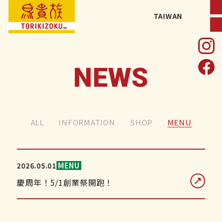
TAIWAN
ABOUT TORIKIZOKU
NEWS
MENU
LOCATION
NEWS
ALL
INFORMATION
SHOP
MENU
CONTACT
MENU
2026.05.01
PRIVACY POLICY
慶周年！5/1創業祭開跑！